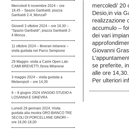
mercoledi’ 20 
Mercoledì 6 novembre 2024 – ore
18,45 – Spazio Garibaldi, piazza
Desio,in via Ga
Garibaldi 2-4, MonzaP
realizzazione 
Giovedì 3 ottobre 2024 – ore 18,30 –
accumulo – foto
“Spazio Garibaldi”, piazza Garibaldi 2-
dei vari impia
4 Monza .
approfondiment
11 ottobre 2024 – Itinerari milanesi –
Giovanni Grassi
visita guidata nel Parco Sempione
L’appuntamento
29 Maggio- visita a Caimi Open Lab-
se preferite, i
CAIMI BREVETTI ,Nova Milanese
alle ore 14,30
3 maggio 2024 – visita guidata a
Per ulteriori 
Metanopoli – ore 14,30
6 – 8 giugno 2024 VIAGGIO STUDIO A
LOSANNA E GINEVRA
Lunedì 29 gennaio 2024, Visita
guidata alla mostra ORO BIANCO TRE
SECOLI DI PORCELLANE GINORI –
ore 16,00-18,00