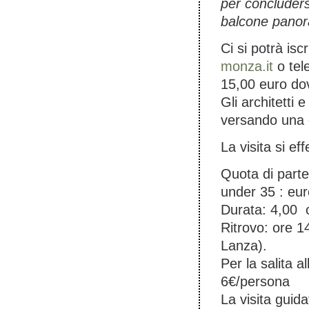
per concludersi
balcone panor
Ci si potrà is
monza.it
o tel
15,00 euro dov
Gli architetti 
versando una q
La visita si ef
Quota di parte
under 35 : eur
Durata: 4,00 o
Ritrovo: ore 1
Lanza).
Per la salita a
6€/persona
La visita guid