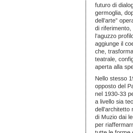
futuro di dial
germoglia, do
dell’arte” op
di riferimento
l’aguzzo profil
aggiunge il co
che, trasform
teatrale, confi
aperta alla sp
Nello stesso 19
opposto del Pa
nel 1930-33 pe
a livello sia te
dell’architetto
di Muzio dai l
per riaffermarn
tutte le forme