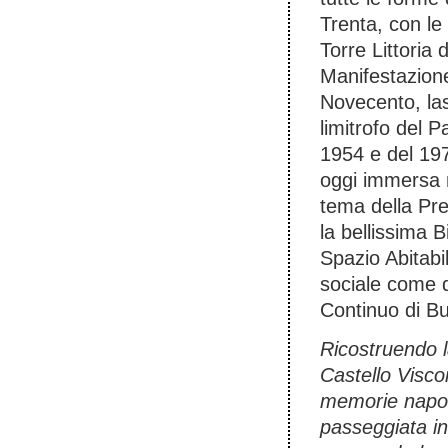
Trenta, con le 
Torre Littoria 
Manifestazion
Novecento, lasc
limitrofo del 
1954 e del 197
oggi immersa ne
tema della Pre
la bellissima 
Spazio Abitabi
sociale come q
Continuo di Bu
Ricostruendo l
Castello Visco
memorie napole
passeggiata inu