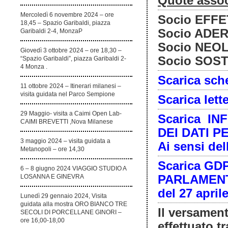
Quote assoc
Mercoledì 6 novembre 2024 – ore
Socio EFFE
18,45 – Spazio Garibaldi, piazza
Socio ADER
Garibaldi 2-4, MonzaP
Socio NEOL
Giovedì 3 ottobre 2024 – ore 18,30 –
Socio SOST
“Spazio Garibaldi”, piazza Garibaldi 2-
4 Monza .
Scarica sch
11 ottobre 2024 – Itinerari milanesi –
visita guidata nel Parco Sempione
Scarica lett
29 Maggio- visita a Caimi Open Lab-
Scarica IN
CAIMI BREVETTI ,Nova Milanese
DEI DATI P
3 maggio 2024 – visita guidata a
Ai sensi del
Metanopoli – ore 14,30
Scarica GD
6 – 8 giugno 2024 VIAGGIO STUDIO A
PARLAMENT
LOSANNA E GINEVRA
del 27 april
Lunedì 29 gennaio 2024, Visita
guidata alla mostra ORO BIANCO TRE
Il versament
SECOLI DI PORCELLANE GINORI –
ore 16,00-18,00
effettuato t