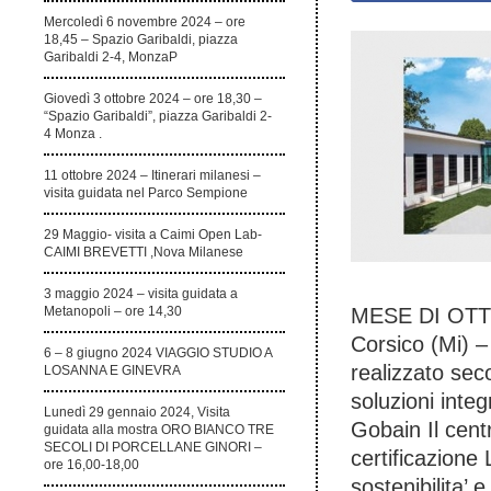
Mercoledì 6 novembre 2024 – ore
18,45 – Spazio Garibaldi, piazza
Garibaldi 2-4, MonzaP
Giovedì 3 ottobre 2024 – ore 18,30 –
“Spazio Garibaldi”, piazza Garibaldi 2-
4 Monza .
11 ottobre 2024 – Itinerari milanesi –
visita guidata nel Parco Sempione
29 Maggio- visita a Caimi Open Lab-
CAIMI BREVETTI ,Nova Milanese
3 maggio 2024 – visita guidata a
MESE DI OTT
Metanopoli – ore 14,30
Corsico (Mi) – 
6 – 8 giugno 2024 VIAGGIO STUDIO A
realizzato sec
LOSANNA E GINEVRA
soluzioni inte
Lunedì 29 gennaio 2024, Visita
Gobain Il cent
guidata alla mostra ORO BIANCO TRE
SECOLI DI PORCELLANE GINORI –
certificazione
ore 16,00-18,00
sostenibilita’ 