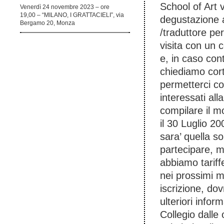
School of Art v
Venerdì 24 novembre 2023 – ore
19,00 – “MILANO, I GRATTACIELI”, via
degustazione 
Bergamo 20, Monza
/traduttore per
visita con un
e, in caso cont
chiediamo cort
permetterci co
interessati all
compilare il m
il 30 Luglio 20
sara’ quella s
partecipare, m
abbiamo tarif
nei prossimi m
iscrizione, do
ulteriori infor
Collegio dalle