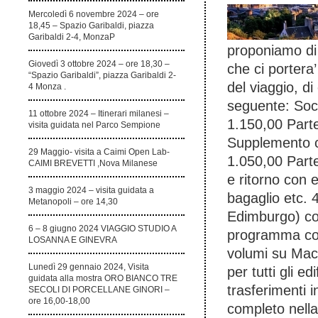
Mercoledì 6 novembre 2024 – ore
18,45 – Spazio Garibaldi, piazza
Garibaldi 2-4, MonzaP
proponiamo di
Giovedì 3 ottobre 2024 – ore 18,30 –
che ci portera’
“Spazio Garibaldi”, piazza Garibaldi 2-
del viaggio, di
4 Monza .
seguente: Soci
11 ottobre 2024 – Itinerari milanesi –
1.150,00 Partec
visita guidata nel Parco Sempione
Supplemento c
29 Maggio- visita a Caimi Open Lab-
1.050,00 Part
CAIMI BREVETTI ,Nova Milanese
e ritorno con 
3 maggio 2024 – visita guidata a
bagaglio etc.
Metanopoli – ore 14,30
Edimburgo) co
6 – 8 giugno 2024 VIAGGIO STUDIO A
programma con
LOSANNA E GINEVRA
volumi su Maci
Lunedì 29 gennaio 2024, Visita
per tutti gli e
guidata alla mostra ORO BIANCO TRE
trasferimenti
SECOLI DI PORCELLANE GINORI –
ore 16,00-18,00
completo nell