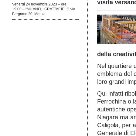
visita versan
Venerdì 24 novembre 2023 – ore
19,00 – “MILANO, I GRATTACIELI”, via
Bergamo 20, Monza
della creativi
Nel quartiere 
emblema del con
loro grandi im
Qui infatti rib
Ferrochina o l
autentiche ope
Niagara ma anc
Caligola, per 
Generale di Ele