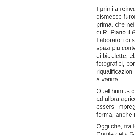
I primi a reinv
dismesse furono
prima, che nei 
di R. Piano il
P
Laboratori di 
spazi più cont
di biciclette, 
fotografici, p
riqualificazion
a venire.
Quell’humus ch
ad allora agric
essersi impreg
forma, anche 
Oggi che, tra 
Cortile della 