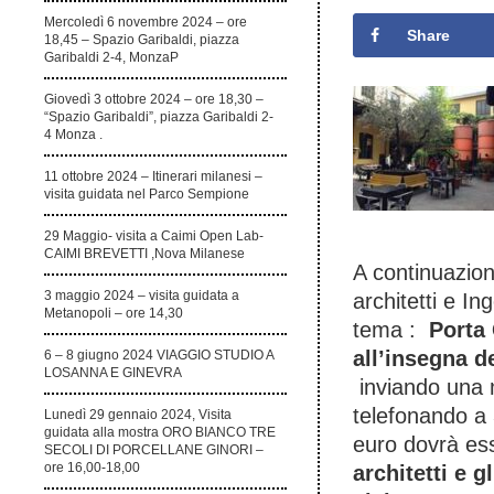
Mercoledì 6 novembre 2024 – ore
Share
18,45 – Spazio Garibaldi, piazza
Garibaldi 2-4, MonzaP
Giovedì 3 ottobre 2024 – ore 18,30 –
“Spazio Garibaldi”, piazza Garibaldi 2-
4 Monza .
11 ottobre 2024 – Itinerari milanesi –
visita guidata nel Parco Sempione
29 Maggio- visita a Caimi Open Lab-
CAIMI BREVETTI ,Nova Milanese
A continuazione
3 maggio 2024 – visita guidata a
architetti e I
Metanopoli – ore 14,30
tema :
Porta 
all’insegna de
6 – 8 giugno 2024 VIAGGIO STUDIO A
LOSANNA E GINEVRA
inviando una 
telefonando a 
Lunedì 29 gennaio 2024, Visita
guidata alla mostra ORO BIANCO TRE
euro dovrà ess
SECOLI DI PORCELLANE GINORI –
ore 16,00-18,00
architetti e 