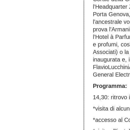
l’Headquarter Z
Porta Genova, 
l’ancestrale v
prova l’Armani
l’Hotel à Parf
e profumi, così
Associati) o l
inaugurata e, i
FlavioLucchiniA
General Electr
Programma:
14,30: ritrovo
*visita di alc
*accesso al Co