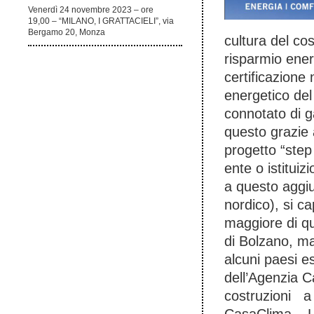
Venerdì 24 novembre 2023 – ore
19,00 – “MILANO, I GRATTACIELI”, via
Bergamo 20, Monza
cultura del cos
risparmio ener
certificazione
energetico de
connotato di 
questo grazie a
progetto “step
ente o istituiz
a questo aggiu
nordico), si c
maggiore di qu
di Bolzano, ma 
alcuni paesi e
dell’Agenzia C
costruzioni a 
CasaClima – 