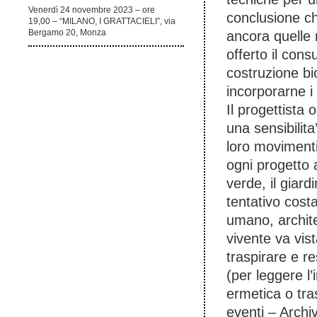
Venerdì 24 novembre 2023 – ore
conclusione che
19,00 – “MILANO, I GRATTACIELI”, via
Bergamo 20, Monza
ancora quelle r
offerto il con
costruzione bi
incorporarne i
Il progettista
una sensibilita
loro movimenti
ogni progetto 
verde, il giard
tentativo cost
umano, archite
vivente va vis
traspirare e r
(per leggere l
ermetica o tras
eventi – Archiv