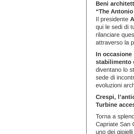
Beni architett
“The Antonio
Il presidente
A
qui le sedi di
rilanciare que
attraverso la p
In occasione
stabilimento
è
diventano lo s
sede di incontr
evoluzioni arch
Crespi, l’ant
Turbine acces
Torna a splend
Capriate San G
uno dei gioiell