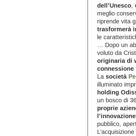
dell’Unesco
,
meglio conser
riprende vita gr
trasformerà 
le caratteristi
… Dopo un abba
voluto da Cri
originaria di 
connessione 
La
società
Pe
illuminato im
holding Odis
un bosco di 3
proprie aziend
l’innovazione
pubblico, apert
L’acquisizione