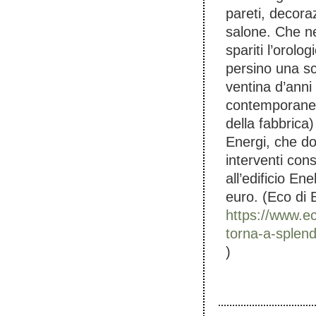
pareti, decoraz
salone. Che ne
spariti l’orolo
persino una sc
ventina d’anni 
contemporanea 
della fabbrica
Energi, che d
interventi cons
all’edificio En
euro. (Eco di
https://www.ec
torna-a-splen
)