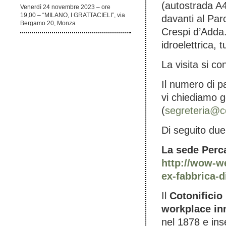
(autostrada A
Venerdì 24 novembre 2023 – ore
19,00 – “MILANO, I GRATTACIELI”, via
davanti al Par
Bergamo 20, Monza
Crespi d’Adda.
idroelettrica, 
La visita si c
Il numero di p
vi chiediamo g
(
segreteria@co
Di seguito due 
La sede Perca
http://wow-w
ex-fabbrica-d
Il
Cotonificio
workplace inn
nel 1878 e ins